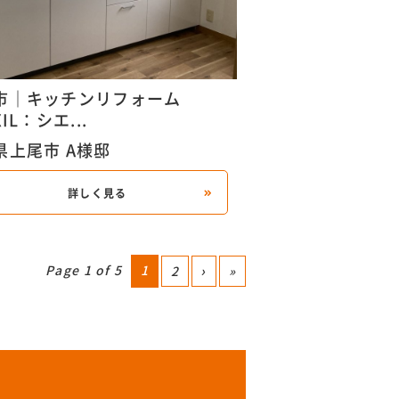
市｜キッチンリフォーム
XIL：シエ...
県上尾市 A様邸
詳しく見る
Page 1 of 5
1
2
›
»