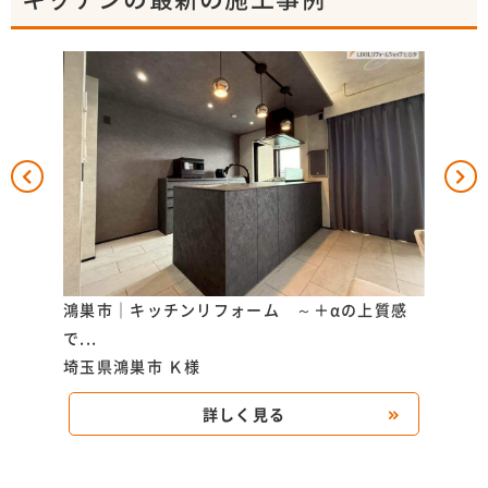
とデザ
鴻巣市｜キッチンリフォーム ～＋αの上質感
上尾
で...
り...
埼玉県鴻巣市
Ｋ様
埼玉
詳しく見る