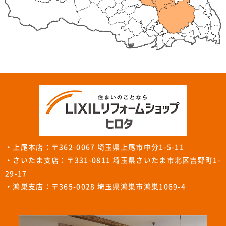
・上尾本店：〒362-0067 埼玉県上尾市中分1-5-11
・さいたま支店：〒331-0811 埼玉県さいたま市北区吉野町1-
29-17
・鴻巣支店：〒365-0028 埼玉県鴻巣市鴻巣1069-4