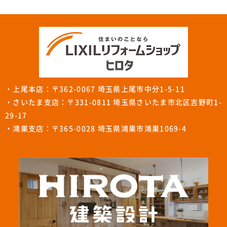
・上尾本店：〒362-0067 埼玉県上尾市中分1-5-11
・さいたま支店：〒331-0811 埼玉県さいたま市北区吉野町1-
29-17
・鴻巣支店：〒365-0028 埼玉県鴻巣市鴻巣1069-4