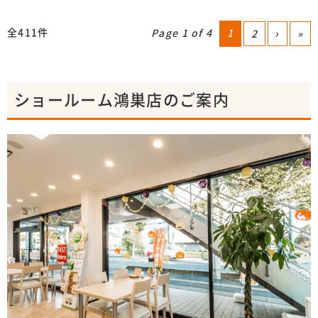
全411件
Page 1 of 4
1
2
›
»
ショールーム鴻巣店のご案内