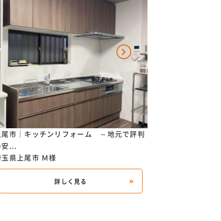
上尾市｜キッチンリフォーム ～地元で評判
上尾市｜キッチン
安...
使い...
埼玉県上尾市
Ｍ様
埼玉県上尾市
Ｋ様
詳しく見る