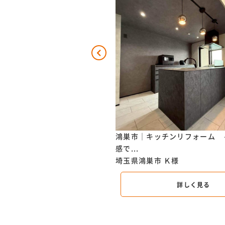
チンリフォーム ～お料理がも
鴻巣市｜キッチンリフォーム 
感で...
O様
埼玉県鴻巣市
Ｋ様
詳しく見る
詳しく見る