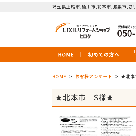
埼玉県上尾市,桶川市,北本市,鴻巣市,さ
HOME
初めての方へ
HOME
お客様アンケート
★北本
★北本市 S様★