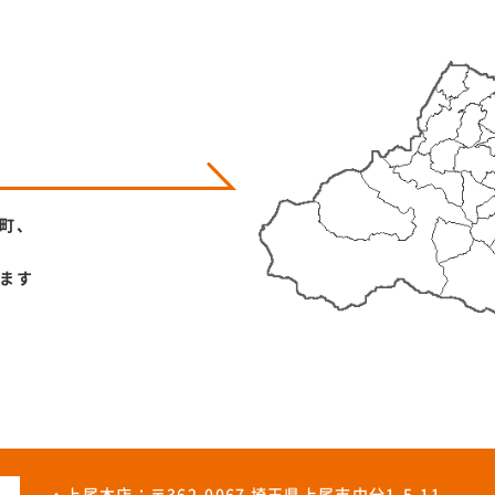
町、
ます
・上尾本店：〒362-0067 埼玉県上尾市中分1-5-11