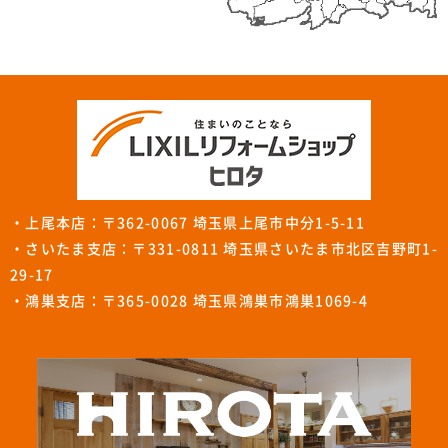
・上尾本店：〒362-0067 埼玉県上尾市中分1-5-11
・さいたま支店：〒331-0811 埼玉県さいたま市北区吉野町1-
29-17
・鴻巣支店：〒365-0028 埼玉県鴻巣市鴻巣1069-4