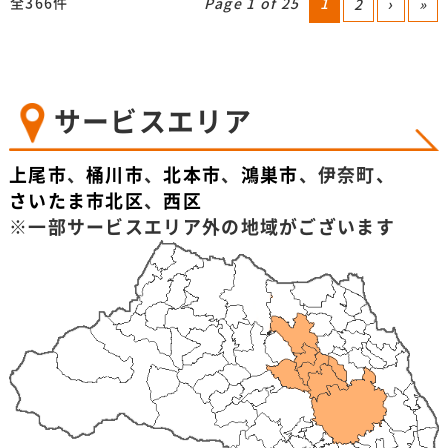
全366件
Page 1 of 25
1
2
›
»
サービスエリア
上尾市
、
桶川市
、
北本市
、
鴻巣市
、伊奈町、
さいたま市北区
、
西区
※一部サービスエリア外の地域がございます