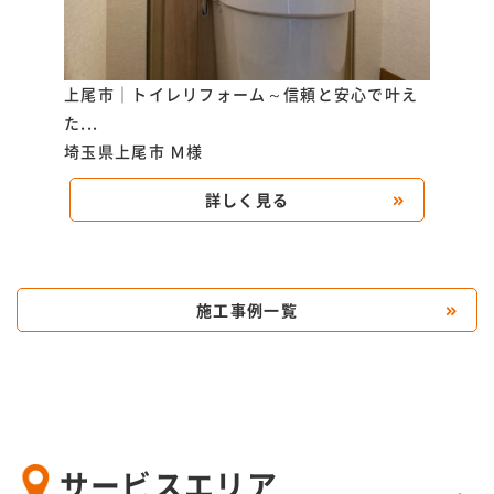
を基調
上尾市｜トイレリフォーム～信頼と安心で叶え
上尾
た...
マ...
埼玉県上尾市
Ｍ様
埼玉
詳しく見る
施工事例一覧
サービスエリア