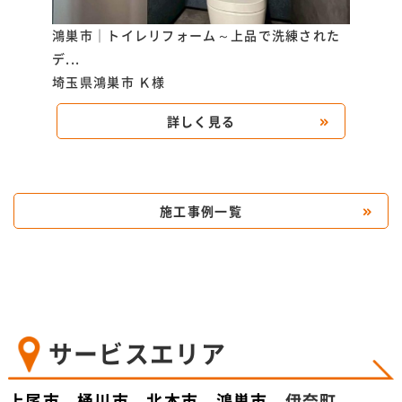
据えた
鴻巣市｜トイレリフォーム～上品で洗練された
上尾
デ...
た...
埼玉県鴻巣市
Ｋ様
埼玉
詳しく見る
施工事例一覧
サービスエリア
上尾市
、
桶川市
、
北本市
、
鴻巣市
、伊奈町、