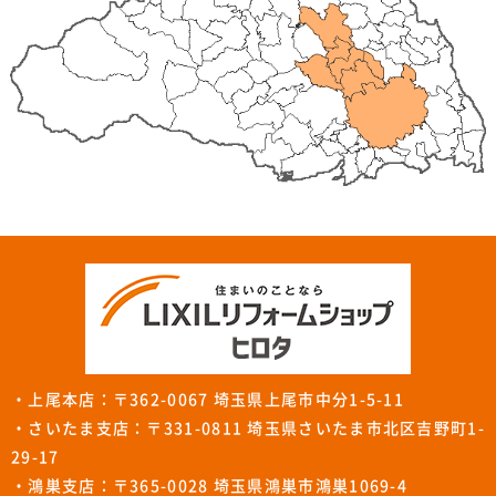
・上尾本店：〒362-0067 埼玉県上尾市中分1-5-11
・さいたま支店：〒331-0811 埼玉県さいたま市北区吉野町1-
29-17
・鴻巣支店：〒365-0028 埼玉県鴻巣市鴻巣1069-4