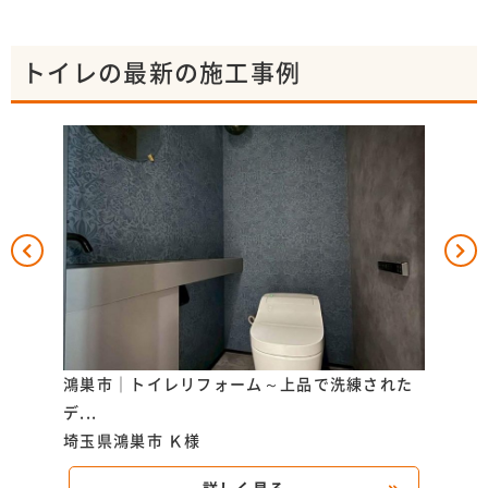
トイレの最新の施工事例
据えた
鴻巣市｜トイレリフォーム～上品で洗練された
上尾
デ...
た...
埼玉県鴻巣市
Ｋ様
埼玉