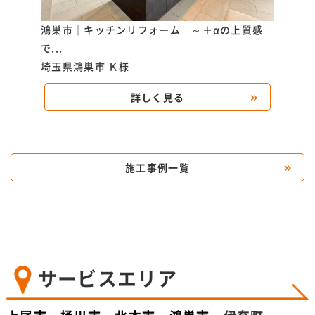
がもっ
鴻巣市｜キッチンリフォーム ～＋αの上質感
上尾
で...
り...
埼玉県鴻巣市
Ｋ様
埼玉
詳しく見る
施工事例一覧
サービスエリア