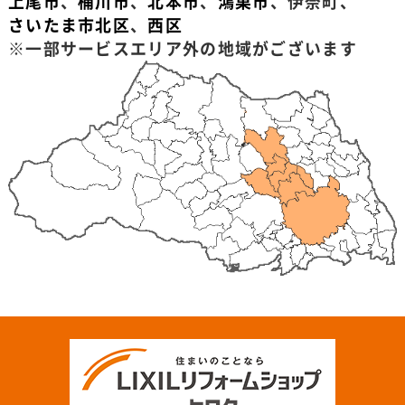
上尾市
、
桶川市
、
北本市
、
鴻巣市
、伊奈町、
さいたま市北区
、
西区
※一部サービスエリア外の地域がございます