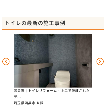
トイレの最新の施工事例
据えた
鴻巣市｜トイレリフォーム～上品で洗練された
上尾
デ...
た...
埼玉県鴻巣市
Ｋ様
埼玉