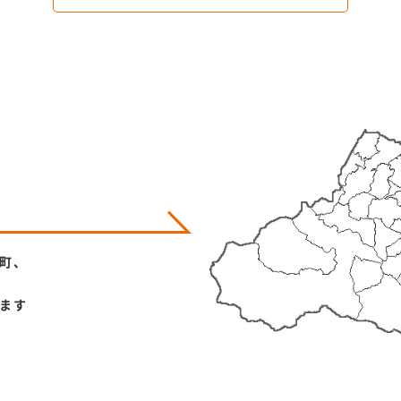
町、
ます