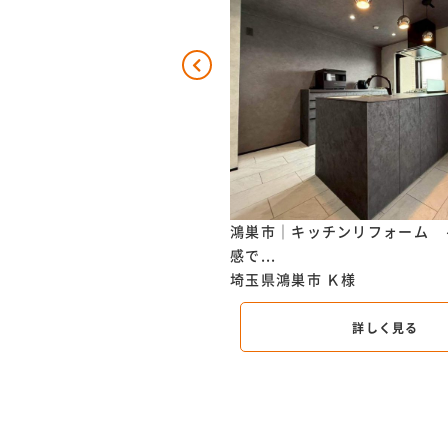
チンリフォーム ～お料理がも
鴻巣市｜キッチンリフォーム 
感で...
O様
埼玉県鴻巣市
Ｋ様
詳しく見る
詳しく見る