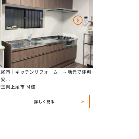
上尾市｜キッチンリフォーム ～地元で評判
上尾市｜キッチン
安...
使い...
埼玉県上尾市
Ｍ様
埼玉県上尾市
Ｋ様
詳しく見る