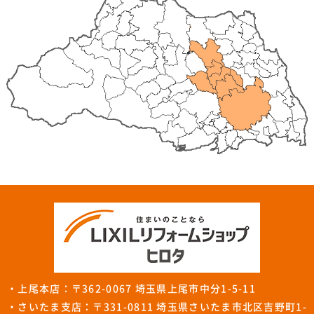
・上尾本店：〒362-0067 埼玉県上尾市中分1-5-11
・さいたま支店：〒331-0811 埼玉県さいたま市北区吉野町1-