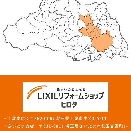
・上尾本店：〒362-0067 埼玉県上尾市中分1-5-11
・さいたま支店：〒331-0811 埼玉県さいたま市北区吉野町1-