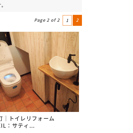
す。
Page 2 of 2
2
1
町｜トイレリフォーム
XIL：サティ...