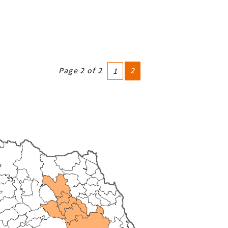
Page 2 of 2
2
1