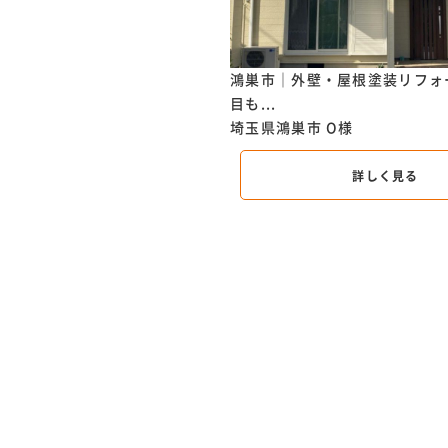
外壁塗装リフォーム ～信頼と
鴻巣市｜外壁・屋根塗装リフォ
目も...
ま市
Ｎ様
埼玉県鴻巣市
O様
詳しく見る
詳しく見る