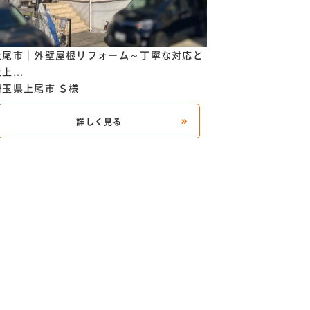
上尾市｜外壁屋根リフォーム～丁寧な対応と
上尾市｜外壁塗装
上...
仕上...
埼玉県上尾市
Ｓ様
埼玉県上尾市
Ｔ様
詳しく見る