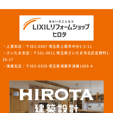
・上尾本店：〒362-0067 埼玉県上尾市中分1-5-11
・さいたま支店：〒331-0811 埼玉県さいたま市北区吉野町1-
29-17
・鴻巣支店：〒365-0028 埼玉県鴻巣市鴻巣1069-4