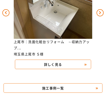
洗面台
上尾市｜洗面化粧台リフォーム ～収納力アッ
鴻巣
プ...
ル...
埼玉県上尾市
Ｓ様
埼玉
詳しく見る
施工事例一覧