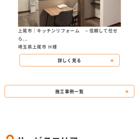
.
上尾市｜キッチンリフォーム ～信頼して任せ
鴻巣
ら...
こ...
埼玉県上尾市
Ｈ様
埼玉
詳しく見る
施工事例一覧