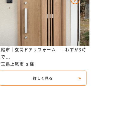
上尾市｜玄関ドアリフォーム ～わずか3時
鴻巣市｜窓リフォ
で...
即実...
埼玉県上尾市
ｓ様
埼玉県鴻巣市
Ｓ様
詳しく見る