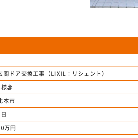
玄関ドア交換工事（LIXIL：リシェント）
S様邸
北本市
1日
40万円