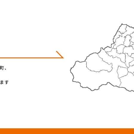
町、
ます