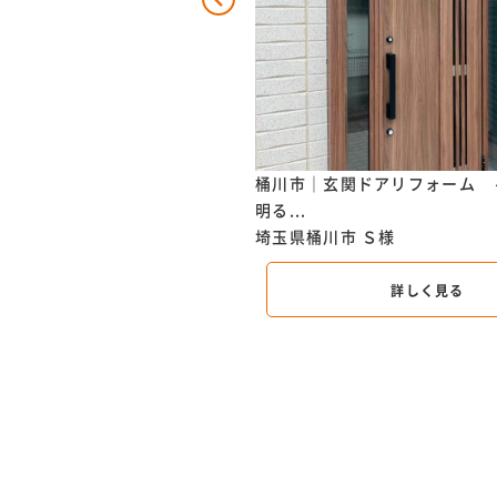
玄関リフォーム（LIXIL：...
桶川市｜玄関ドアリフォーム 
ま市
Ｏ様邸
明る...
埼玉県桶川市
Ｓ様
詳しく見る
詳しく見る