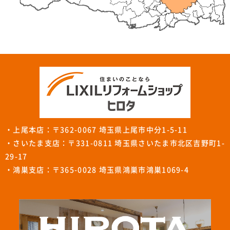
・上尾本店：〒362-0067 埼玉県上尾市中分1-5-11
・さいたま支店：〒331-0811 埼玉県さいたま市北区吉野町1-
29-17
・鴻巣支店：〒365-0028 埼玉県鴻巣市鴻巣1069-4