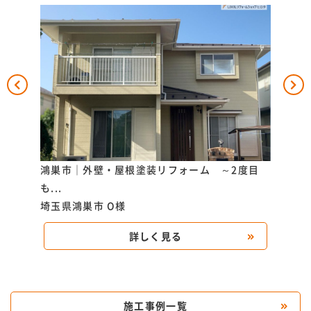
頼と技
鴻巣市｜外壁・屋根塗装リフォーム ～2度目
桶川
も...
実...
埼玉県鴻巣市
O様
埼玉
詳しく見る
施工事例一覧