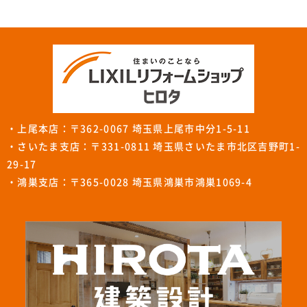
・上尾本店：〒362-0067 埼玉県上尾市中分1-5-11
・さいたま支店：〒331-0811 埼玉県さいたま市北区吉野町1-
29-17
・鴻巣支店：〒365-0028 埼玉県鴻巣市鴻巣1069-4