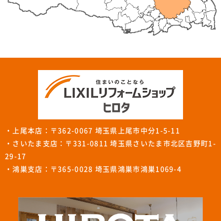
・上尾本店：〒362-0067 埼玉県上尾市中分1-5-11
・さいたま支店：〒331-0811 埼玉県さいたま市北区吉野町1-
29-17
・鴻巣支店：〒365-0028 埼玉県鴻巣市鴻巣1069-4