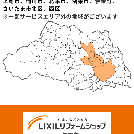
上尾市
、
桶川市
、
北本市
、
鴻巣市
、伊奈町、
さいたま市北区
、
西区
※一部サービスエリア外の地域がございます