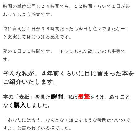
時間の単位は同じ２４時間でも、１２時間くらいで１日が終
わってしまう感覚です。
逆に言えば１日が３６時間だったら今日も色々できたなー！
と充実して床につける感覚です。
夢の１日３６時間です。 ドラえもんが欲しいのも事実で
す。
そんな私が、４年前くらいに目に留まった本を
ご紹介いたします。
瞬間
衝撃
本の
「表紙」
を見た
迷うこと
、
私は
をうけ
、
購入
なく
しました。
「あなたにはもう、なんとなく過ごすような時間はないので
すよ」と言われている様でした。