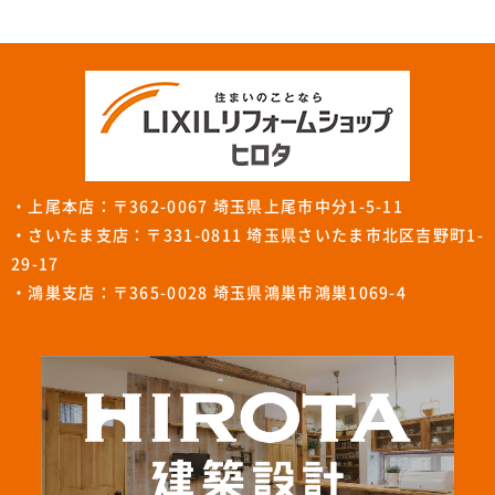
・上尾本店：〒362-0067 埼玉県上尾市中分1-5-11
・さいたま支店：〒331-0811 埼玉県さいたま市北区吉野町1-
29-17
・鴻巣支店：〒365-0028 埼玉県鴻巣市鴻巣1069-4