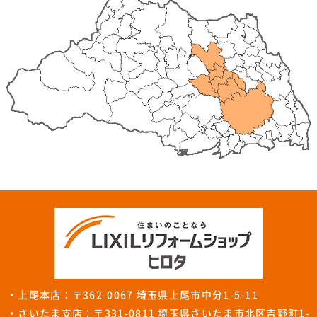
・上尾本店：〒362-0067 埼玉県上尾市中分1-5-11
・さいたま支店：〒331-0811 埼玉県さいたま市北区吉野町1-