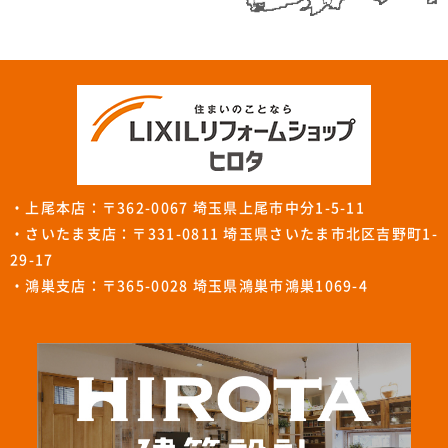
・上尾本店：〒362-0067 埼玉県上尾市中分1-5-11
・さいたま支店：〒331-0811 埼玉県さいたま市北区吉野町1-
29-17
・鴻巣支店：〒365-0028 埼玉県鴻巣市鴻巣1069-4