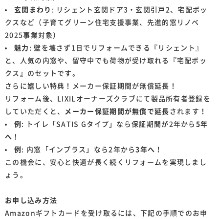
玄関まわり
: リシェント玄関ドア3・玄関引戸2、宅配ボッ
クスなど（子育てグリーン住宅支援事業、先進的窓リノベ
2025事業対象）
魅力
: 壁を壊さず1日でリフォームできる『リシェント』
と、人気の内窓や、留守中でも荷物が受け取れる『宅配ボッ
クス』のセットです。
さらに嬉しい特典！メーカー保証期間が無償延長！
リフォーム後、LIXILオーナーズクラブにて製品所有者登録を
していただくと、
メーカー保証期間が無償で延長
されます！
例
: トイレ「SATIS Gタイプ」なら保証期間が2年から
5年
へ
！
例
: 内窓「インプラス」なら2年から
3年へ
！
この機会に、安心と快適が長く続くリフォームを実現しまし
ょう。
お申し込み方法
Amazonギフトカードを受け取るには、下記の手順でのお申