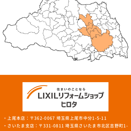
・上尾本店：〒362-0067 埼玉県上尾市中分1-5-11
・さいたま支店：〒331-0811 埼玉県さいたま市北区吉野町1-