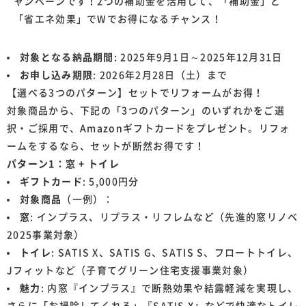
ャンペーンです！2つの補助金を活用して、「補助金」と
「省エネ効果」でWでお得になるチャンス！
対象となる納品期間
: 2025年9月1日～2025年12月31日
お申し込み期限
: 2026年2月28日（土）まで
【選べる3つのパターン】セットでリフォームがお得！
対象商品から、下記の「3つのパターン」のいずれかをご選
択・ご採用で、Amazonギフトカードをプレゼント。リフォ
ームをするなら、セットが断然お得です！
パターン1：窓 + トイレ
ギフトカード
: 5,000円分
対象商品
（一例）：
窓
: インプラス、リプラス・リフレムなど（先進的窓リノベ
2025事業対象）
トイレ
: SATIS X、SATIS G、SATIS S、フロートトイレ、
Jフィットなど（子育てグリーン住宅支援事業対象）
魅力
: 内窓『インプラス』で断熱効果や結露軽減を実現し、
さらに「お掃除してくれる」『SATIS X』などで快適なトイレ