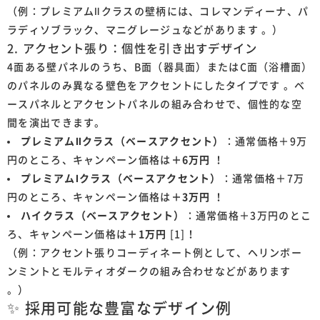
（例：プレミアムⅡクラスの壁柄には、コレマンディーナ、パ
ラディソブラック、マニグレージュなどがあります 。）
2. アクセント張り：個性を引き出すデザイン
4面ある壁パネルのうち、B面（器具面）またはC面（浴槽面）
のパネルのみ異なる壁色をアクセントにしたタイプです 。ベ
ースパネルとアクセントパネルの組み合わせで、個性的な空
間を演出できます。
プレミアムⅡクラス（ベースアクセント）
：通常価格＋9万
円のところ、キャンペーン価格は
＋6万円
！
プレミアムⅠクラス（ベースアクセント）
：通常価格＋7万
円のところ、キャンペーン価格は
＋3万円
！
ハイクラス（ベースアクセント）
：通常価格＋3万円のとこ
ろ、キャンペーン価格は
＋1万円
[1]！
（例：アクセント張りコーディネート例として、ヘリンボー
ンミントとモルティオダークの組み合わせなどがあります
。）
✨ 採用可能な豊富なデザイン例