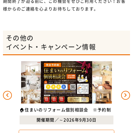
期間終了が迫る前に、この機会をぜひご利用ください！お客
様からのご連絡を心よりお待ちしております。
その他の
イベント・キャンペーン情報
✨外
🏠住まいのリフォーム個別相談会 ※予約制
開催期間／～2026年9月30日