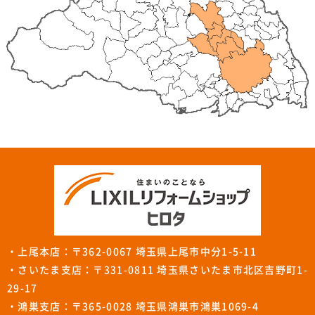
・上尾本店：〒362-0067 埼玉県上尾市中分1-5-11
・さいたま支店：〒331-0811 埼玉県さいたま市北区吉野町1-
29-17
・鴻巣支店：〒365-0028 埼玉県鴻巣市鴻巣1069-4