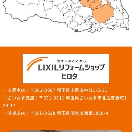
・上尾本店：〒362-0067 埼玉県上尾市中分1-5-11
・さいたま支店：〒331-0811 埼玉県さいたま市北区吉野町1-
29-17
・鴻巣支店：〒365-0028 埼玉県鴻巣市鴻巣1069-4